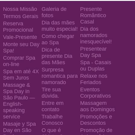
Nossa Missão
Galeria de
Presente
fotos
Romântico
Termos Gerais
Casal
Dia das mães
Reserva
muito especial!
Dia dos
Promocional
namorados
Como chegar
Vale-Presente
inesquecível!
ao Spa
Monte seu Day
Presentear
Dica de
Spa!
Day Spa
presente Dia
Comprar Spa
das Mães
Spa - Casais
on-line
ou Duplas
Surpresa
Spa em até 4X
romantica para
Relaxe nos
Sem Juros
namorado
Feriados
Massage &
Tire sua
Eventos
Spa Day in
dúvida.
Corporativos
São Paulo —
Entre em
Massagem
English-
contato
aos Domingos
speaking
service
Trabalhe
Promoções e
Conosco
Descontos
Masaje y Spa
Day en São
O que é
Promoção de