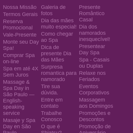
Nossa Missão
Galeria de
Presente
fotos
Romântico
Termos Gerais
Casal
Dia das mães
Reserva
muito especial!
Dia dos
Promocional
namorados
Como chegar
Vale-Presente
inesquecível!
ao Spa
Monte seu Day
Presentear
Dica de
Spa!
Day Spa
presente Dia
Comprar Spa
das Mães
Spa - Casais
on-line
ou Duplas
Surpresa
Spa em até 4X
romantica para
Relaxe nos
Sem Juros
namorado
Feriados
Massage &
Tire sua
Eventos
Spa Day in
dúvida.
Corporativos
São Paulo —
Entre em
Massagem
English-
contato
aos Domingos
speaking
service
Trabalhe
Promoções e
Conosco
Descontos
Masaje y Spa
Day en São
O que é
Promoção de
Paulo —
Shiatsu?
Aniversário