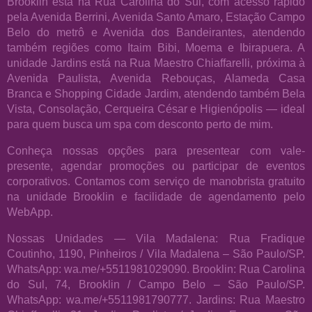
Brooklin está na Rua Carolina do Sul, com acesso rápido
pela Avenida Berrini, Avenida Santo Amaro, Estação Campo
Belo do metrô e Avenida dos Bandeirantes, atendendo
também regiões como Itaim Bibi, Moema e Ibirapuera. A
unidade Jardins está na Rua Maestro Chiaffarelli, próxima à
Avenida Paulista, Avenida Rebouças, Alameda Casa
Branca e Shopping Cidade Jardim, atendendo também Bela
Vista, Consolação, Cerqueira César e Higienópolis — ideal
para quem busca um spa com desconto perto de mim.
Conheça nossas opções para presentear com vale-
presente, agendar promoções ou participar de eventos
corporativos. Contamos com serviço de manobrista gratuito
na unidade Brooklin e facilidade de agendamento pelo
WebApp.
Nossas Unidades — Vila Madalena: Rua Fradique
Coutinho, 1190, Pinheiros / Vila Madalena – São Paulo/SP.
WhatsApp: wa.me/+5511981029090. Brooklin: Rua Carolina
do Sul, 74, Brooklin / Campo Belo – São Paulo/SP.
WhatsApp: wa.me/+5511981790777. Jardins: Rua Maestro