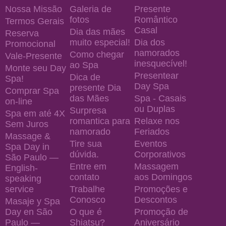
Nossa Missão
Galeria de
Presente
fotos
Romântico
Termos Gerais
Casal
Dia das mães
Reserva
muito especial!
Dia dos
Promocional
namorados
Como chegar
Vale-Presente
inesquecível!
ao Spa
Monte seu Day
Presentear
Dica de
Spa!
Day Spa
presente Dia
Comprar Spa
das Mães
Spa - Casais
on-line
ou Duplas
Surpresa
Spa em até 4X
romantica para
Relaxe nos
Sem Juros
namorado
Feriados
Massage &
Tire sua
Eventos
Spa Day in
dúvida.
Corporativos
São Paulo —
Entre em
Massagem
English-
contato
aos Domingos
speaking
service
Trabalhe
Promoções e
Conosco
Descontos
Masaje y Spa
Day en São
O que é
Promoção de
Paulo —
Shiatsu?
Aniversário