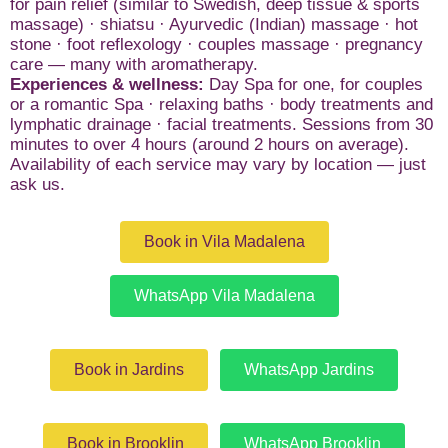
for pain relief (similar to Swedish, deep tissue & sports
massage) · shiatsu · Ayurvedic (Indian) massage · hot
stone · foot reflexology · couples massage · pregnancy
care — many with aromatherapy.
Experiences & wellness:
Day Spa for one, for couples
or a romantic Spa · relaxing baths · body treatments and
lymphatic drainage · facial treatments. Sessions from 30
minutes to over 4 hours (around 2 hours on average).
Availability of each service may vary by location — just
ask us.
Book in Vila Madalena
WhatsApp Vila Madalena
Book in Jardins
WhatsApp Jardins
Book in Brooklin
WhatsApp Brooklin