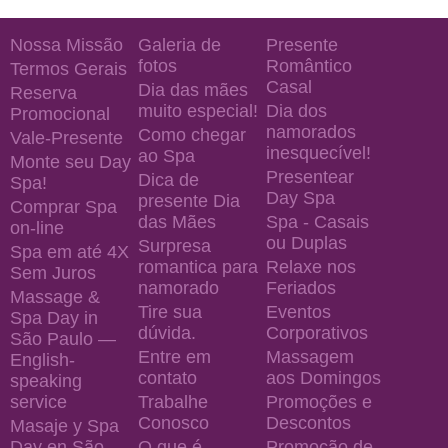
Nossa Missão
Galeria de
Presente
fotos
Romântico
Termos Gerais
Casal
Dia das mães
Reserva
muito especial!
Dia dos
Promocional
namorados
Como chegar
Vale-Presente
inesquecível!
ao Spa
Monte seu Day
Presentear
Dica de
Spa!
Day Spa
presente Dia
Comprar Spa
das Mães
Spa - Casais
on-line
ou Duplas
Surpresa
Spa em até 4X
romantica para
Relaxe nos
Sem Juros
namorado
Feriados
Massage &
Tire sua
Eventos
Spa Day in
dúvida.
Corporativos
São Paulo —
Entre em
Massagem
English-
contato
aos Domingos
speaking
service
Trabalhe
Promoções e
Conosco
Descontos
Masaje y Spa
Day en São
O que é
Promoção de