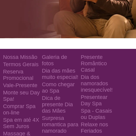
Nossa Missão
Galeria de
Presente
fotos
Romântico
Termos Gerais
Casal
Dia das mães
Reserva
muito especial!
Dia dos
Promocional
namorados
Como chegar
Vale-Presente
inesquecível!
ao Spa
Monte seu Day
Presentear
Dica de
Spa!
Day Spa
presente Dia
Comprar Spa
das Mães
Spa - Casais
on-line
ou Duplas
Surpresa
Spa em até 4X
romantica para
Relaxe nos
Sem Juros
namorado
Feriados
Massage &