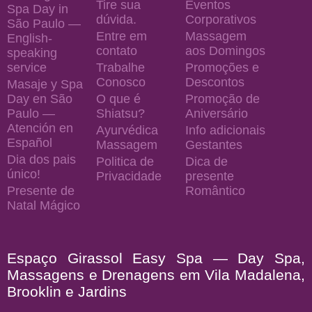
Tire sua
Eventos
Spa Day in
dúvida.
Corporativos
São Paulo —
Entre em
Massagem
English-
contato
aos Domingos
speaking
service
Trabalhe
Promoções e
Conosco
Descontos
Masaje y Spa
Day en São
O que é
Promoção de
Paulo —
Shiatsu?
Aniversário
Atención en
Ayurvédica
Info adicionais
Español
Massagem
Gestantes
Dia dos pais
Politica de
Dica de
único!
Privacidade
presente
Presente de
Romântico
Natal Mágico
Espaço Girassol Easy Spa — Day Spa,
Massagens e Drenagens em Vila Madalena,
Brooklin e Jardins