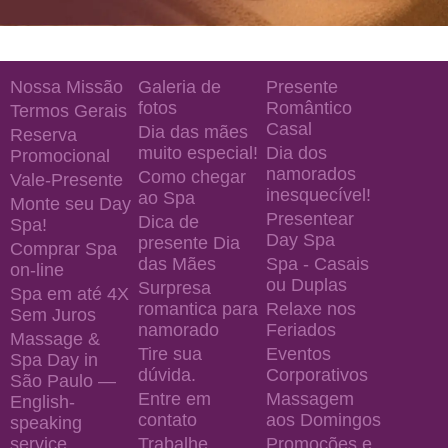
Nossa Missão
Galeria de
Presente
fotos
Romântico
Termos Gerais
Casal
Dia das mães
Reserva
muito especial!
Dia dos
Promocional
namorados
Como chegar
Vale-Presente
inesquecível!
ao Spa
Monte seu Day
Presentear
Dica de
Spa!
Day Spa
presente Dia
Comprar Spa
das Mães
Spa - Casais
on-line
ou Duplas
Surpresa
Spa em até 4X
romantica para
Relaxe nos
Sem Juros
namorado
Feriados
Massage &
Tire sua
Eventos
Spa Day in
dúvida.
Corporativos
São Paulo —
Entre em
Massagem
English-
contato
aos Domingos
speaking
service
Trabalhe
Promoções e