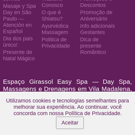
Conosco
Descontos
Masaje y Spa
Day en São
O que é
Promoção de
Paulo —
Shiatsu?
Aniversário
Atención en
Ayurvédica
Info adicionais
Español
Massagem
Gestantes
Dia dos pais
Politica de
Dica de
único!
Privacidade
presente
Presente de
Romântico
Natal Mágico
Espaço Girassol Easy Spa — Day Spa,
Massagens e Drenagens em Vila Madalena,
Brooklin e Jardins
Utilizamos cookies e tecnologias semelhantes para
melhorar sua experiência. Ao continuar, você
Somos um Spa urbano de relaxamento e bem-estar, com
concorda com nossa
Política de Privacidade
.
unidades perto de você na Vila Madalena/Pinheiros, no
Aceitar
Brooklin/Campo Belo e nos Jardins/Jardim Paulista, em São
Paulo. Atuamos desde 2005 oferecendo experiências