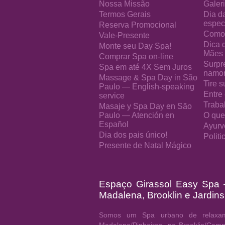
Nossa Missão
Galeri
Termos Gerais
Dia d
especi
Reserva Promocional
Como 
Vale-Presente
Dica 
Monte seu Day Spa!
Mães
Comprar Spa on-line
Surpr
Spa em até 4X Sem Juros
namo
Massage & Spa Day in São
Tire s
Paulo — English-speaking
Entre
service
Traba
Masaje y Spa Day en São
Paulo — Atención en
O que
Español
Ayurv
Dia dos pais único!
Polit
Presente de Natal Mágico
Espaço Girassol Easy Spa
Madalena, Brooklin e Jardins
Somos um Spa urbano de relaxam