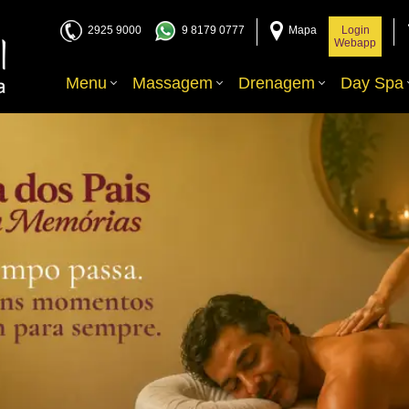
2925 9000
9 8179 0777
Mapa
Login
Webapp
Menu
Massagem
Drenagem
Day Spa