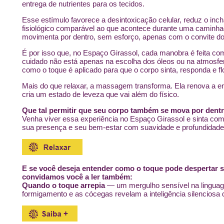
entrega de nutrientes para os tecidos.
Esse estímulo favorece a desintoxicação celular, reduz o inc
fisiológico comparável ao que acontece durante uma caminhad
movimenta por dentro, sem esforço, apenas com o convite do
É por isso que, no Espaço Girassol, cada manobra é feita co
cuidado não está apenas na escolha dos óleos ou na atmosfer
como o toque é aplicado para que o corpo sinta, responda e fl
Mais do que relaxar, a massagem transforma. Ela renova a en
cria um estado de leveza que vai além do físico.
Que tal permitir que seu corpo também se mova por dent
Venha viver essa experiência no Espaço Girassol e sinta como
sua presença e seu bem-estar com suavidade e profundidade
E se você deseja entender como o toque pode despertar s
convidamos você a ler também:
Quando o toque arrepia
— um mergulho sensível na linguag
formigamento e as cócegas revelam a inteligência silenciosa