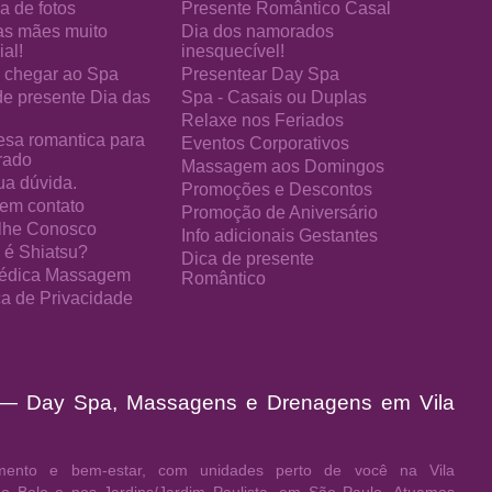
a de fotos
Presente Romântico Casal
as mães muito
Dia dos namorados
al!
inesquecível!
chegar ao Spa
Presentear Day Spa
de presente Dia das
Spa - Casais ou Duplas
Relaxe nos Feriados
esa romantica para
Eventos Corporativos
rado
Massagem aos Domingos
ua dúvida.
Promoções e Descontos
 em contato
Promoção de Aniversário
lhe Conosco
Info adicionais Gestantes
 é Shiatsu?
Dica de presente
édica Massagem
Romântico
ica de Privacidade
 — Day Spa, Massagens e Drenagens em Vila
ento e bem-estar, com unidades perto de você na Vila