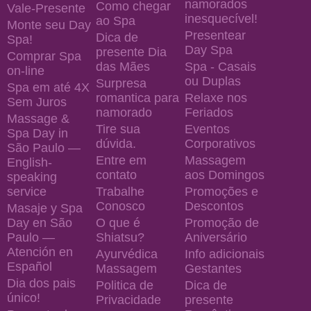
namorados
Como chegar
Vale-Presente
inesquecível!
ao Spa
Monte seu Day
Presentear
Dica de
Spa!
Day Spa
presente Dia
Comprar Spa
das Mães
Spa - Casais
on-line
ou Duplas
Surpresa
Spa em até 4X
romantica para
Relaxe nos
Sem Juros
namorado
Feriados
Massage &
Tire sua
Eventos
Spa Day in
dúvida.
Corporativos
São Paulo —
Entre em
Massagem
English-
contato
aos Domingos
speaking
service
Trabalhe
Promoções e
Conosco
Descontos
Masaje y Spa
Day en São
O que é
Promoção de
Paulo —
Shiatsu?
Aniversário
Atención en
Ayurvédica
Info adicionais
Español
Massagem
Gestantes
Dia dos pais
Politica de
Dica de
único!
Privacidade
presente