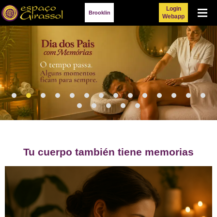
Login
Menu
Brooklin
Webapp
Tu cuerpo también tiene memorias