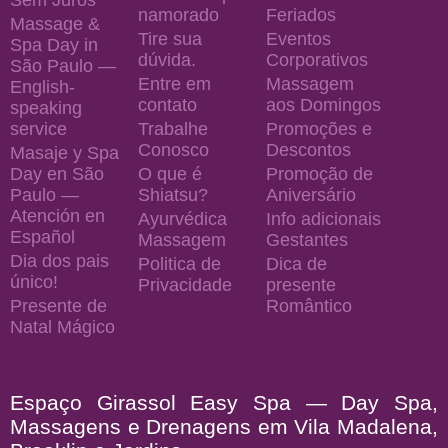
namorado
Feriados
Massage &
Tire sua
Eventos
Spa Day in
dúvida.
Corporativos
São Paulo —
Entre em
Massagem
English-
contato
aos Domingos
speaking
service
Trabalhe
Promoções e
Conosco
Descontos
Masaje y Spa
Day en São
O que é
Promoção de
Paulo —
Shiatsu?
Aniversário
Atención en
Ayurvédica
Info adicionais
Español
Massagem
Gestantes
Dia dos pais
Politica de
Dica de
único!
Privacidade
presente
Presente de
Romântico
Natal Mágico
Espaço Girassol Easy Spa — Day Spa,
Massagens e Drenagens em Vila Madalena,