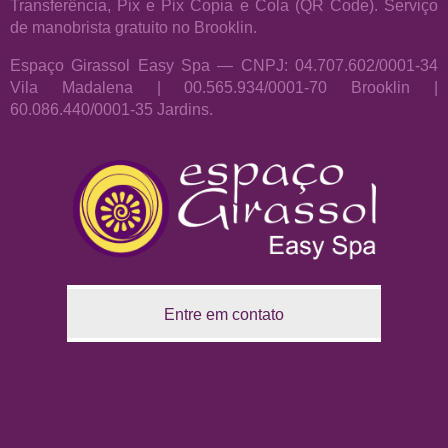
Transferência, Pix e Pix Copia e Cola (QR Code). Serviço
de manobrista gratuito no Brooklin.
Espaço Girassol Easy Spa — CNPJ: 04.707.602/0001-34
Vila Madalena | 00.565.934/0001-70 Brooklin |
60.086.440/0001-35 Jardins.
Entre em contato