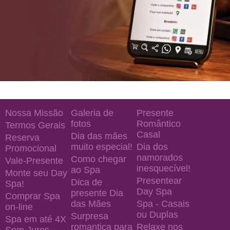
Nossa Missão
Galeria de
Presente
fotos
Romântico
Termos Gerais
Casal
Dia das mães
Reserva
muito especial!
Dia dos
Promocional
namorados
Como chegar
Vale-Presente
inesquecível!
ao Spa
Monte seu Day
Presentear
Dica de
Spa!
Day Spa
presente Dia
Comprar Spa
das Mães
Spa - Casais
on-line
ou Duplas
Surpresa
Spa em até 4X
romantica para
Relaxe nos
Sem Juros