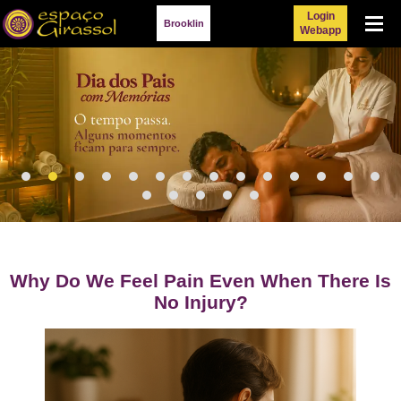
Login
Menu
Brooklin
Webapp
Why Do We Feel Pain Even When There Is
No Injury?