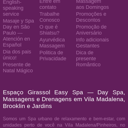
Entre em
Massagem
English-
contato
aos Domingos
speaking
service
Trabalhe
Promoções e
Conosco
Descontos
Masaje y Spa
Day en São
O que é
Promoção de
Paulo —
Shiatsu?
Aniversário
Atención en
Ayurvédica
Info adicionais
Español
Massagem
Gestantes
Dia dos pais
Politica de
Dica de
único!
Privacidade
presente
Presente de
Romântico
Natal Mágico
Espaço Girassol Easy Spa — Day Spa,
Massagens e Drenagens em Vila Madalena,
Brooklin e Jardins
Somos um Spa urbano de relaxamento e bem-estar, com
unidades perto de você na Vila Madalena/Pinheiros, no