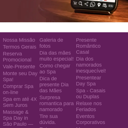
Nossa Missão
Galeria de
Presente
fotos
Romântico
Termos Gerais
Casal
Dia das mães
Reserva
muito especial!
Dia dos
Promocional
namorados
Como chegar
Vale-Presente
inesquecível!
ao Spa
Monte seu Day
Presentear
Dica de
Spa!
Day Spa
presente Dia
Comprar Spa
das Mães
Spa - Casais
on-line
ou Duplas
Surpresa
Spa em até 4X
romantica para
Relaxe nos
Sem Juros
namorado
Feriados
Massage &
Tire sua
Eventos
Spa Day in
dúvida.
Corporativos
São Paulo —