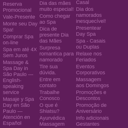
Casal
Dia das mães
Reserva
muito especial!
Dia dos
Promocional
namorados
Como chegar
Vale-Presente
inesquecível!
ao Spa
Monte seu Day
Presentear
Dica de
Spa!
Day Spa
presente Dia
Comprar Spa
das Mães
Spa - Casais
on-line
ou Duplas
Surpresa
Spa em até 4X
romantica para
Relaxe nos
Sem Juros
namorado
Feriados
Massage &
Tire sua
Eventos
Spa Day in
dúvida.
Corporativos
São Paulo —
Entre em
Massagem
English-
contato
aos Domingos
speaking
service
Trabalhe
Promoções e
Conosco
Descontos
Masaje y Spa
Day en São
O que é
Promoção de
Paulo —
Shiatsu?
Aniversário
Atención en
Ayurvédica
Info adicionais
Español
Massagem
Gestantes