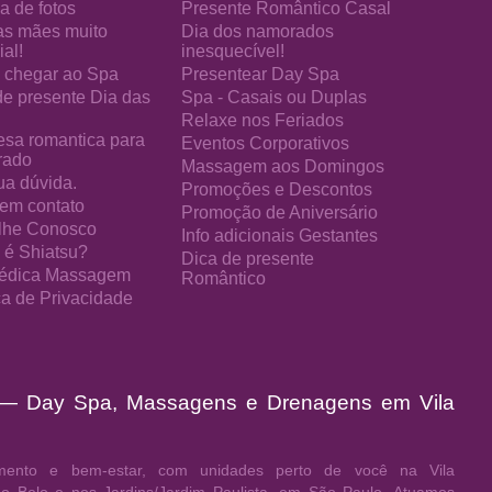
a de fotos
Presente Romântico Casal
as mães muito
Dia dos namorados
al!
inesquecível!
chegar ao Spa
Presentear Day Spa
de presente Dia das
Spa - Casais ou Duplas
Relaxe nos Feriados
esa romantica para
Eventos Corporativos
rado
Massagem aos Domingos
ua dúvida.
Promoções e Descontos
 em contato
Promoção de Aniversário
lhe Conosco
Info adicionais Gestantes
 é Shiatsu?
Dica de presente
édica Massagem
Romântico
ica de Privacidade
 — Day Spa, Massagens e Drenagens em Vila
ento e bem-estar, com unidades perto de você na Vila