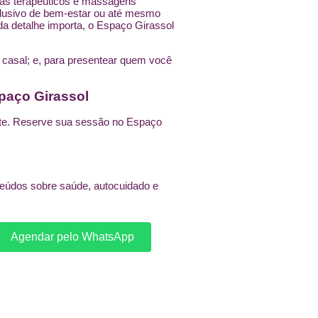
mas terapêuticos e massagens
lusivo de bem-estar ou até mesmo
a detalhe importa, o Espaço Girassol
 casal
; e, para presentear quem você
aço Girassol
ente. Reserve sua sessão no Espaço
eúdos sobre saúde, autocuidado e
Agendar pelo WhatsApp