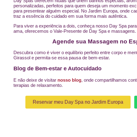
Day Spas oferecem rituais que unem banhos especiais, aro
personalizadas, perfeitos para quem deseja um momento exc
para presentear alguém especial. No Jardim Europa, onde cad
traz a essência do cuidado em sua forma mais autêntica.
Para viver a experiência a dois, conheça nosso
Day Spa para
ama, oferecemos o
Vale-Presente
de Day Spa e massagens.
Agende sua Massagem no Esp
Descubra como é viver o equilíbrio perfeito entre corpo e m
Girassol e permita-se essa pausa de bem-estar.
Blog de Bem-estar e Autocuidado
E não deixe de visitar
nosso blog
, onde compartilhamos cont
terapias de relaxamento.
Reservar meu Day Spa no Jardim Europa