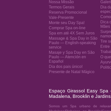
Nossa Missão
Galeri
Termos Gerais
Dia d
especi
Reserva Promocional
Como 
Vale-Presente
Dica 
Monte seu Day Spa!
Mães
Comprar Spa on-line
Surpr
Spa em até 4X Sem Juros
namo
Massage & Spa Day in São
Tire s
Paulo — English-speaking
Entre
service
Traba
Masaje y Spa Day en São
Paulo — Atención en
O que
Español
Ayurv
Dia dos pais único!
Polit
Presente de Natal Mágico
Espaço Girassol Easy Spa
Madalena, Brooklin e Jardins
Somos um Spa urbano de relaxam