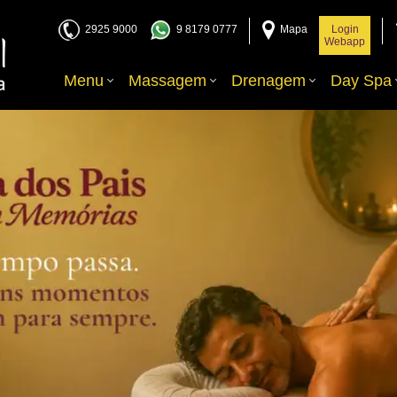
2925 9000
9 8179 0777
Mapa
Login
Webapp
Menu
Massagem
Drenagem
Day Spa