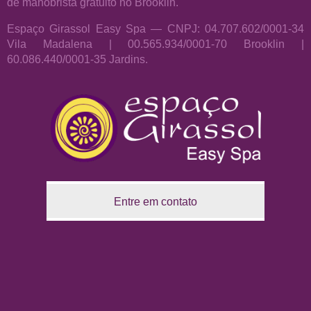
de manobrista gratuito no Brooklin.
Espaço Girassol Easy Spa — CNPJ: 04.707.602/0001-34
Vila Madalena | 00.565.934/0001-70 Brooklin |
60.086.440/0001-35 Jardins.
Entre em contato