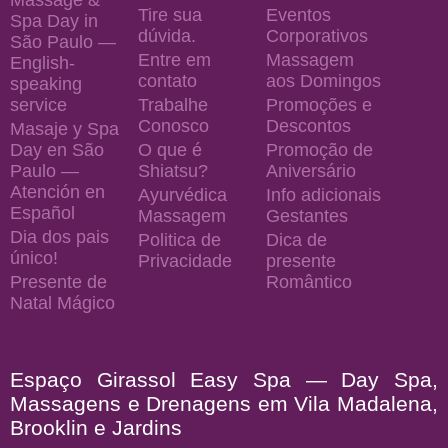
Tire sua
Eventos
Spa Day in
dúvida.
Corporativos
São Paulo —
Entre em
Massagem
English-
contato
aos Domingos
speaking
service
Trabalhe
Promoções e
Conosco
Descontos
Masaje y Spa
Day en São
O que é
Promoção de
Paulo —
Shiatsu?
Aniversário
Atención en
Ayurvédica
Info adicionais
Español
Massagem
Gestantes
Dia dos pais
Politica de
Dica de
único!
Privacidade
presente
Presente de
Romântico
Natal Mágico
Espaço Girassol Easy Spa — Day Spa,
Massagens e Drenagens em Vila Madalena,
Brooklin e Jardins