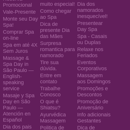
muito especial!
Dia dos
Promocional
namorados
Como chegar
Vale-Presente
inesquecível!
ao Spa
Monte seu Day
Presentear
Dica de
Spa!
Day Spa
presente Dia
Comprar Spa
das Mães
Spa - Casais
on-line
ou Duplas
Surpresa
Spa em até 4X
romantica para
Relaxe nos
Sem Juros
namorado
Feriados
Massage &
Tire sua
Eventos
Spa Day in
dúvida.
Corporativos
São Paulo —
Entre em
Massagem
English-
contato
aos Domingos
speaking
service
Trabalhe
Promoções e
Conosco
Descontos
Masaje y Spa
Day en São
O que é
Promoção de
Paulo —
Shiatsu?
Aniversário
Atención en
Ayurvédica
Info adicionais
Español
Massagem
Gestantes
Dia dos pais
Politica de
Dica de