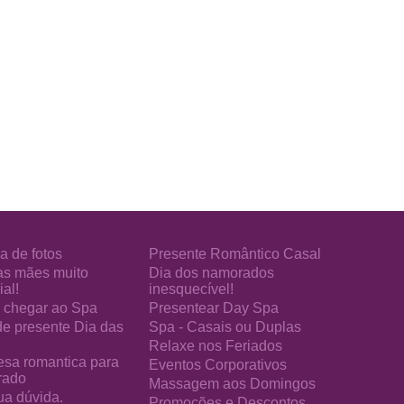
a de fotos
Presente Romântico Casal
as mães muito
Dia dos namorados
al!
inesquecível!
chegar ao Spa
Presentear Day Spa
de presente Dia das
Spa - Casais ou Duplas
Relaxe nos Feriados
esa romantica para
Eventos Corporativos
rado
Massagem aos Domingos
ua dúvida.
Promoções e Descontos