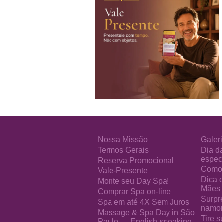
Nossa Missão
Galeri
Termos Gerais
Dia d
especi
Reserva Promocional
Como 
Vale-Presente
Dica 
Monte seu Day Spa!
Mães
Comprar Spa on-line
Surpr
Spa em até 4X Sem Juros
namo
Massage & Spa Day in São
Tire s
Paulo — English-speaking