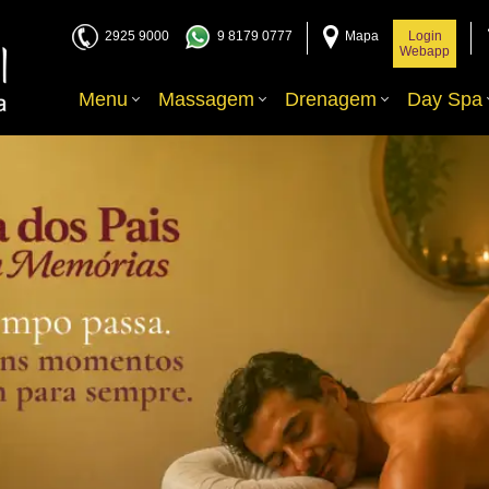
2925 9000
9 8179 0777
Mapa
Login
Webapp
Menu
Massagem
Drenagem
Day Spa