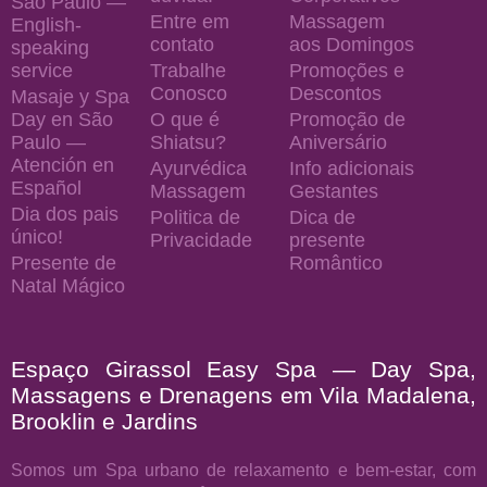
São Paulo —
Entre em
Massagem
English-
contato
aos Domingos
speaking
service
Trabalhe
Promoções e
Conosco
Descontos
Masaje y Spa
Day en São
O que é
Promoção de
Paulo —
Shiatsu?
Aniversário
Atención en
Ayurvédica
Info adicionais
Español
Massagem
Gestantes
Dia dos pais
Politica de
Dica de
único!
Privacidade
presente
Presente de
Romântico
Natal Mágico
Espaço Girassol Easy Spa — Day Spa,
Massagens e Drenagens em Vila Madalena,
Brooklin e Jardins
Somos um Spa urbano de relaxamento e bem-estar, com