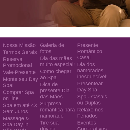
Nossa Missão
Galeria de
Presente
fotos
Romântico
Termos Gerais
Casal
Dia das mães
Reserva
muito especial!
Dia dos
Promocional
namorados
Como chegar
Vale-Presente
inesquecível!
ao Spa
Monte seu Day
Presentear
Dica de
Spa!
Day Spa
presente Dia
Comprar Spa
das Mães
Spa - Casais
on-line
ou Duplas
Surpresa
Spa em até 4X
romantica para
Relaxe nos
Sem Juros
namorado
Feriados
Massage &
Tire sua
Eventos
Spa Day in
dúvida.
Corporativos