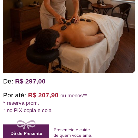
De:
R$ 297,00
Por até:
R$ 207,90
ou menos**
* reserva prom.
* no PIX copia e cola
Presenteie e cuide
Dê de Presente
de quem
você ama
.