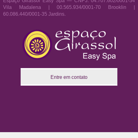
Espaço Girassol Easy Spa — CNPJ: 04.707.602/0001-34
Vila Madalena | 00.565.934/0001-70 Brooklin |
60.086.440/0001-35 Jardins.
Entre em contato