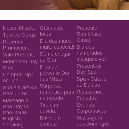
Nossa Missão
Galeria de
Presente
fotos
Romântico
Termos Gerais
Casal
Dia das mães
Reserva
muito especial!
Dia dos
Promocional
namorados
Como chegar
Vale-Presente
inesquecível!
ao Spa
Monte seu Day
Presentear
Dica de
Spa!
Day Spa
presente Dia
Comprar Spa
das Mães
Spa - Casais
on-line
ou Duplas
Surpresa
Spa em até 4X
romantica para
Relaxe nos
Sem Juros
namorado
Feriados
Massage &
Tire sua
Eventos
Spa Day in
dúvida.
Corporativos
São Paulo —
Entre em
Massagem
English-
contato
aos Domingos
speaking