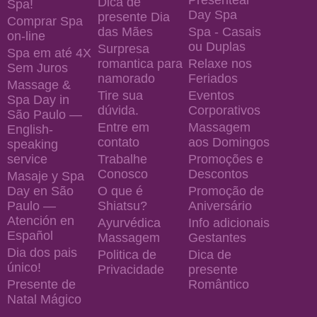
Presentear
Dica de
Spa!
Day Spa
presente Dia
Comprar Spa
das Mães
Spa - Casais
on-line
ou Duplas
Surpresa
Spa em até 4X
romantica para
Relaxe nos
Sem Juros
namorado
Feriados
Massage &
Tire sua
Eventos
Spa Day in
dúvida.
Corporativos
São Paulo —
Entre em
Massagem
English-
contato
aos Domingos
speaking
service
Trabalhe
Promoções e
Conosco
Descontos
Masaje y Spa
Day en São
O que é
Promoção de
Paulo —
Shiatsu?
Aniversário
Atención en
Ayurvédica
Info adicionais
Español
Massagem
Gestantes
Dia dos pais
Politica de
Dica de
único!
Privacidade
presente
Presente de
Romântico
Natal Mágico