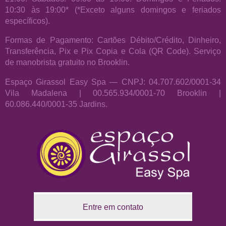
10:30 às 19:00* (*Exceto alguns domingos e feriados
específicos).
Formas de Pagamento: Cartões Débito/Crédito, Dinheiro,
Transferência, Pix e Pix Copia e Cola (QR Code). Serviço
de manobrista gratuito no Brooklin.
Espaço Girassol Easy Spa — CNPJ: 04.707.602/0001-34
Vila Madalena | 00.565.934/0001-70 Brooklin |
60.086.440/0001-35 Jardins.
Entre em contato