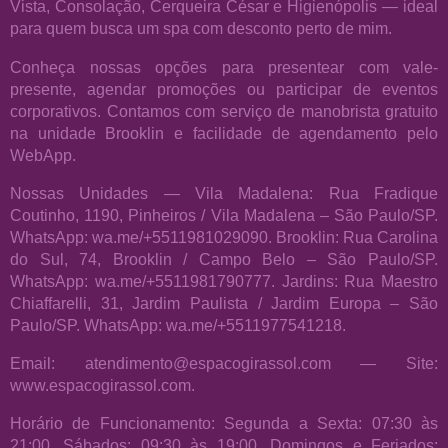
Vista, Consolação, Cerqueira César e Higienópolis — ideal
para quem busca um spa com desconto perto de mim.
Conheça nossas opções para presentear com vale-
presente, agendar promoções ou participar de eventos
corporativos. Contamos com serviço de manobrista gratuito
na unidade Brooklin e facilidade de agendamento pelo
WebApp.
Nossas Unidades — Vila Madalena: Rua Fradique
Coutinho, 1190, Pinheiros / Vila Madalena – São Paulo/SP.
WhatsApp: wa.me/+5511981029090. Brooklin: Rua Carolina
do Sul, 74, Brooklin / Campo Belo – São Paulo/SP.
WhatsApp: wa.me/+5511981790777. Jardins: Rua Maestro
Chiaffarelli, 31, Jardim Paulista / Jardim Europa – São
Paulo/SP. WhatsApp: wa.me/+5511977541218.
Email: atendimento@espacogirassol.com — Site:
www.espacogirassol.com.
Horário de Funcionamento: Segunda a Sexta: 07:30 às
21:00. Sábados: 09:30 às 19:00. Domingos e Feriados: