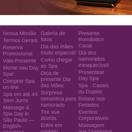
Nossa Missão
Galeria de
Presente
fotos
Romântico
Termos Gerais
Casal
Dia das mães
Reserva
muito especial!
Dia dos
Promocional
namorados
Como chegar
Vale-Presente
inesquecível!
ao Spa
Monte seu Day
Presentear
Dica de
Spa!
Day Spa
presente Dia
Comprar Spa
das Mães
Spa - Casais
on-line
ou Duplas
Surpresa
Spa em até 4X
romantica para
Relaxe nos
Sem Juros
namorado
Feriados
Massage &
Tire sua
Eventos
Spa Day in
dúvida.
Corporativos
São Paulo —
Entre em
Massagem
English-
contato
aos Domingos