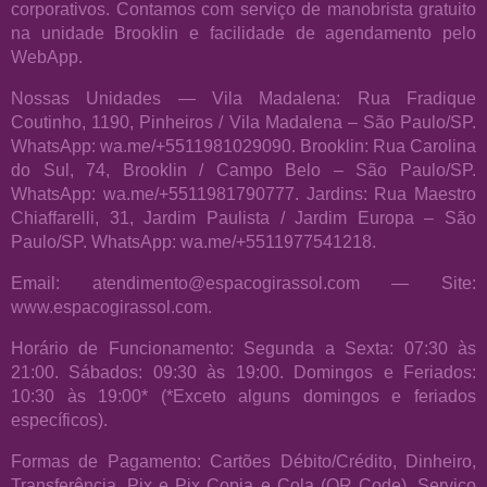
corporativos. Contamos com serviço de manobrista gratuito
na unidade Brooklin e facilidade de agendamento pelo
WebApp.
Nossas Unidades — Vila Madalena: Rua Fradique
Coutinho, 1190, Pinheiros / Vila Madalena – São Paulo/SP.
WhatsApp: wa.me/+5511981029090. Brooklin: Rua Carolina
do Sul, 74, Brooklin / Campo Belo – São Paulo/SP.
WhatsApp: wa.me/+5511981790777. Jardins: Rua Maestro
Chiaffarelli, 31, Jardim Paulista / Jardim Europa – São
Paulo/SP. WhatsApp: wa.me/+5511977541218.
Email: atendimento@espacogirassol.com — Site:
www.espacogirassol.com.
Horário de Funcionamento: Segunda a Sexta: 07:30 às
21:00. Sábados: 09:30 às 19:00. Domingos e Feriados:
10:30 às 19:00* (*Exceto alguns domingos e feriados
específicos).
Formas de Pagamento: Cartões Débito/Crédito, Dinheiro,
Transferência, Pix e Pix Copia e Cola (QR Code). Serviço