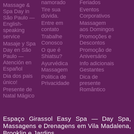
namorado
Feriados
Massage &
Tire sua
Eventos
Spa Day in
dúvida.
Corporativos
São Paulo —
Entre em
Massagem
English-
contato
aos Domingos
speaking
service
Trabalhe
Promoções e
Conosco
Descontos
Masaje y Spa
Day en São
O que é
Promoção de
Paulo —
Shiatsu?
Aniversário
Atención en
Ayurvédica
Info adicionais
Español
Massagem
Gestantes
Dia dos pais
Politica de
Dica de
único!
Privacidade
presente
Presente de
Romântico
Natal Mágico
Espaço Girassol Easy Spa — Day Spa,
Massagens e Drenagens em Vila Madalena,
Brooklin e Jardins