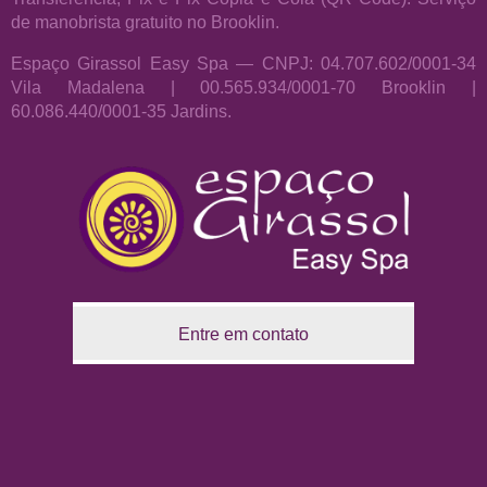
de manobrista gratuito no Brooklin.
Espaço Girassol Easy Spa — CNPJ: 04.707.602/0001-34
Vila Madalena | 00.565.934/0001-70 Brooklin |
60.086.440/0001-35 Jardins.
Entre em contato